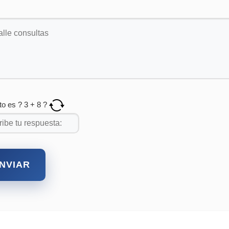
to es ?
3
+
8
?