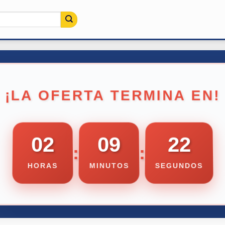
¡LA OFERTA TERMINA EN!
02
09
21
:
:
HORAS
MINUTOS
SEGUNDOS