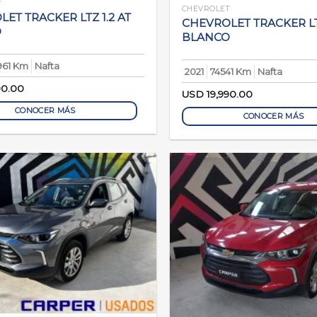
T
CHEVROLET
ET TRACKER LTZ 1.2 AT
CHEVROLET TRACKER LTZ
O
BLANCO
961 Km
Nafta
2021
74541 Km
Nafta
90.00
USD
19,990.00
CONOCER MÁS
CONOCER MÁS