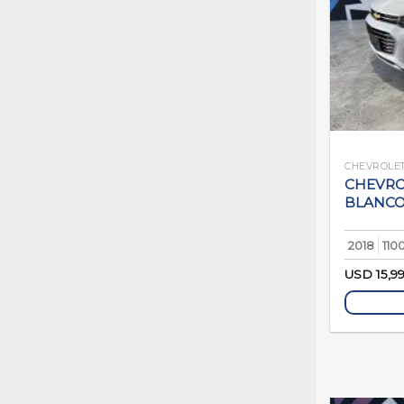
CHEVROLE
CHEVROL
BLANC
2018
110
USD
15,9