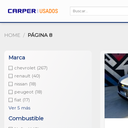
Skip
Search
to
for:
content
HOME
/
PÁGINA 8
Marca
chevrolet
(267)
renault
(40)
nissan
(18)
peugeot
(18)
fiat
(17)
Ver 5 más
Combustible