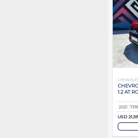
CHEVROLE
CHEVRO
1.2 AT R
2021
731
USD
21,5