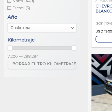
Nafta
(449)
CHEVROLE
CHEVROL
Diesel
(5)
BLANC
Año
2021
104
USD
19,9
Kilometraje
7,200 — 298,294