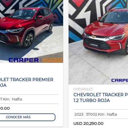
T
LET TRACKER PREMIER
OJA
CHEVROLET
CHEVROLET TRACKER 
97 Km
Nafta
1.2 TURBO ROJA
90.00
2023
57002 Km
Nafta
CONOCER MÁS
USD
20,290.00