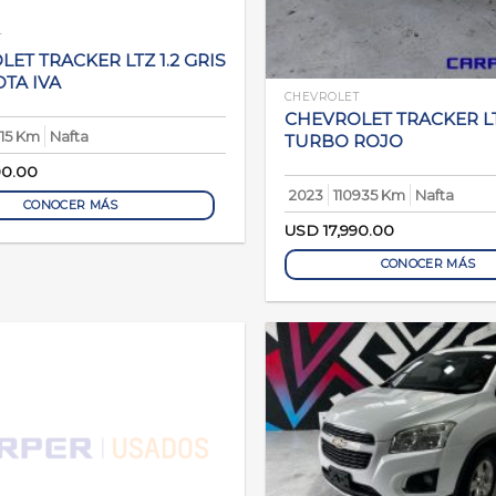
T
ET TRACKER LTZ 1.2 GRIS
TA IVA
CHEVROLET
CHEVROLET TRACKER LT
15 Km
Nafta
TURBO ROJO
90.00
2023
110935 Km
Nafta
CONOCER MÁS
USD
17,990.00
CONOCER MÁS