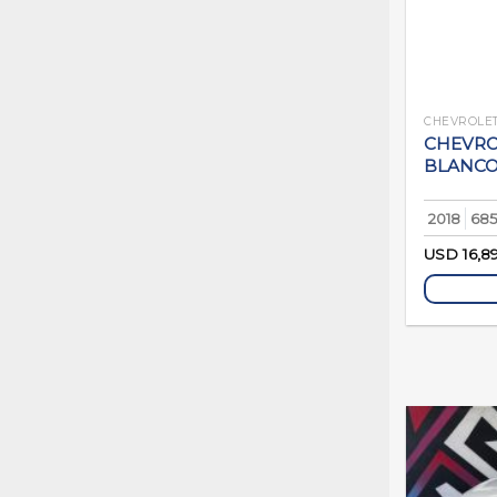
CHEVROLE
CHEVROL
BLANC
2018
68
USD
16,8