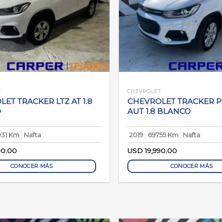
T
CHEVROLET
ET TRACKER LTZ AT 1.8
CHEVROLET TRACKER 
O
AUT 1.8 BLANCO
031 Km
Nafta
2019
69755 Km
Nafta
90.00
USD
19,990.00
CONOCER MÁS
CONOCER MÁS