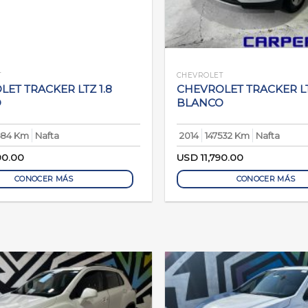
T
CHEVROLET
ET TRACKER LTZ 1.8
CHEVROLET TRACKER LT
O
BLANCO
584 Km
Nafta
2014
147532 Km
Nafta
90.00
USD
11,790.00
CONOCER MÁS
CONOCER MÁS