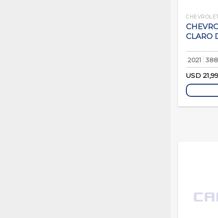
CHEVROLE
CHEVROL
CLARO D
2021
388
USD
21,9