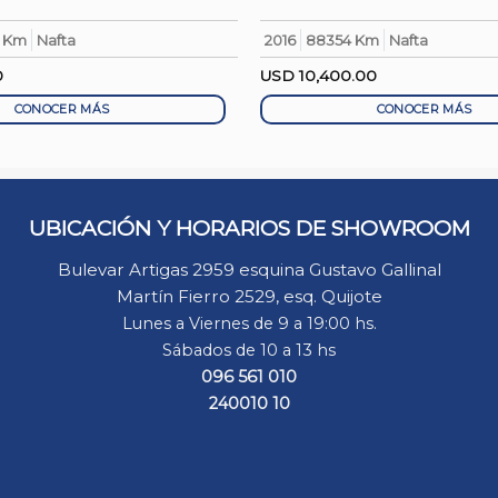
9 Km
Nafta
2016
88354 Km
Nafta
0
USD
10,400.00
CONOCER MÁS
CONOCER MÁS
UBICACIÓN Y HORARIOS DE SHOWROOM
Bulevar Artigas 2959 esquina Gustavo Gallinal
Martín Fierro 2529, esq. Quijote
Lunes a Viernes de 9 a 19:00 hs.
Sábados de 10 a 13 hs
096 561 010
240010 10