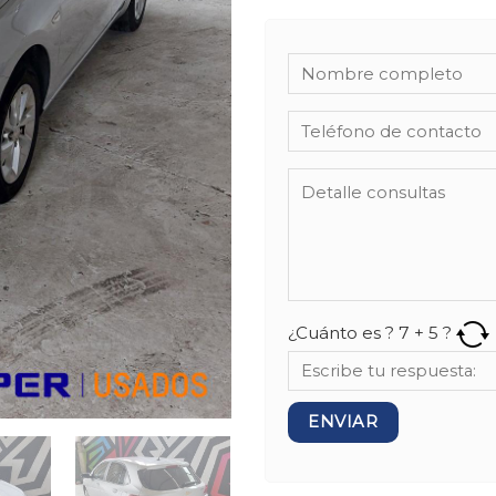
¿Cuánto es ?
7
+
5
?