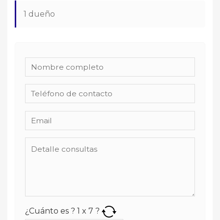
1 dueño
¿Cuánto es ?
1
x
7
?