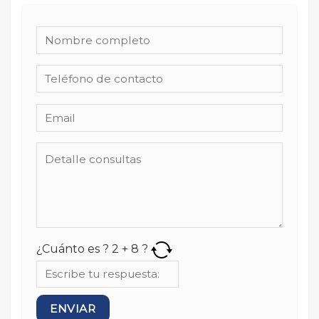
¿Cuánto es ?
2
+
8
?