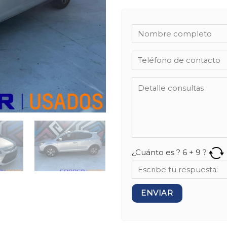
¿Cuánto es ?
6
+
9
?