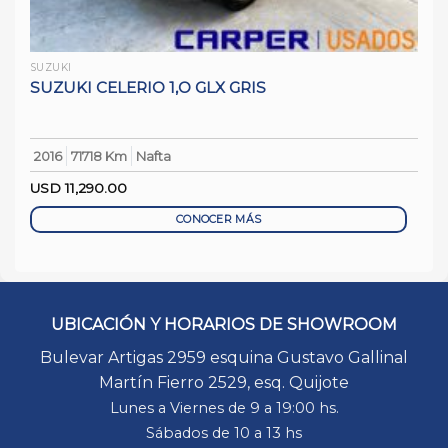
SUZUKI
SUZUKI CELERIO 1,O GLX GRIS
2016
71718 Km
Nafta
USD
11,290.00
CONOCER MÁS
UBICACIÓN Y HORARIOS DE SHOWROOM
Bulevar Artigas 2959 esquina Gustavo Gallinal
Martín Fierro 2529, esq. Quijote
Lunes a Viernes de 9 a 19:00 hs.
Sábados de 10 a 13 hs