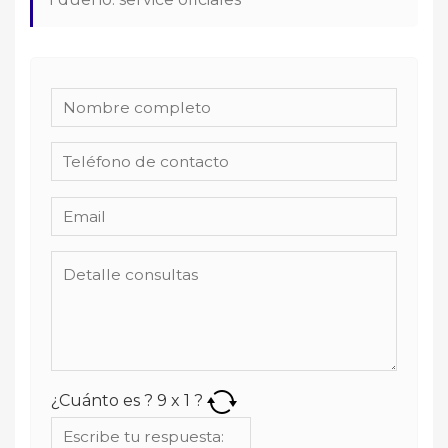
¿Cuánto es ?
9
x
1
?