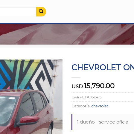
CHEVROLET ONI
15,790.00
USD
CARPETA:
66415
Categoría:
chevrolet
1 dueño - service oficial