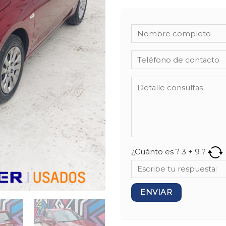
¿Cuánto es ?
3
+
9
?