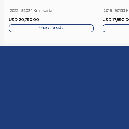
2022
82024 Km
Nafta
2018
90153 
USD
20,790.00
USD
17,590.0
CONOCER MÁS