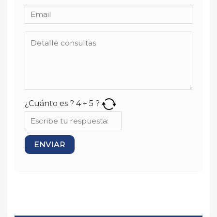
¿Cuánto es ?
4
+
5
?