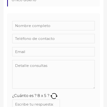
¿Cuánto es ?
8
x
5
?